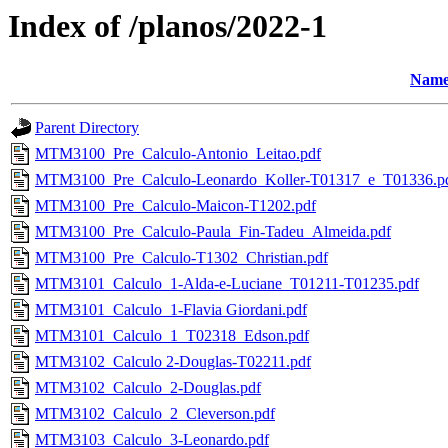
Index of /planos/2022-1
Nam
Parent Directory
MTM3100_Pre_Calculo-Antonio_Leitao.pdf
MTM3100_Pre_Calculo-Leonardo_Koller-T01317_e_T01336.p
MTM3100_Pre_Calculo-Maicon-T1202.pdf
MTM3100_Pre_Calculo-Paula_Fin-Tadeu_Almeida.pdf
MTM3100_Pre_Calculo-T1302_Christian.pdf
MTM3101_Calculo_1-Alda-e-Luciane_T01211-T01235.pdf
MTM3101_Calculo_1-Flavia Giordani.pdf
MTM3101_Calculo_1_T02318_Edson.pdf
MTM3102_Calculo 2-Douglas-T02211.pdf
MTM3102_Calculo_2-Douglas.pdf
MTM3102_Calculo_2_Cleverson.pdf
MTM3103_Calculo_3-Leonardo.pdf