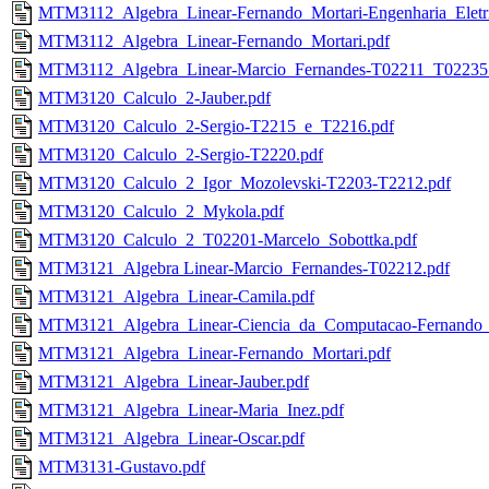
MTM3112_Algebra_Linear-Fernando_Mortari-Engenharia_Eletri
MTM3112_Algebra_Linear-Fernando_Mortari.pdf
MTM3112_Algebra_Linear-Marcio_Fernandes-T02211_T02235
MTM3120_Calculo_2-Jauber.pdf
MTM3120_Calculo_2-Sergio-T2215_e_T2216.pdf
MTM3120_Calculo_2-Sergio-T2220.pdf
MTM3120_Calculo_2_Igor_Mozolevski-T2203-T2212.pdf
MTM3120_Calculo_2_Mykola.pdf
MTM3120_Calculo_2_T02201-Marcelo_Sobottka.pdf
MTM3121_Algebra Linear-Marcio_Fernandes-T02212.pdf
MTM3121_Algebra_Linear-Camila.pdf
MTM3121_Algebra_Linear-Ciencia_da_Computacao-Fernando_M
MTM3121_Algebra_Linear-Fernando_Mortari.pdf
MTM3121_Algebra_Linear-Jauber.pdf
MTM3121_Algebra_Linear-Maria_Inez.pdf
MTM3121_Algebra_Linear-Oscar.pdf
MTM3131-Gustavo.pdf