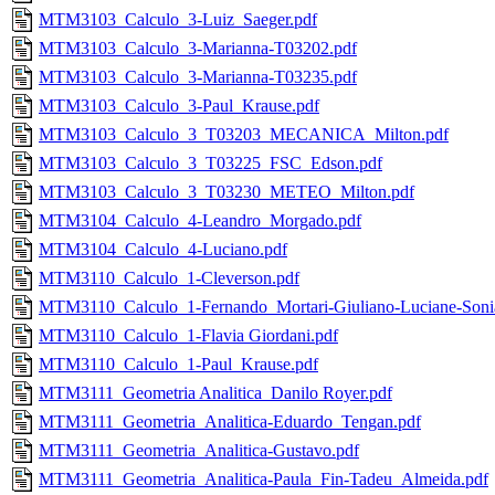
MTM3103_Calculo_3-Luiz_Saeger.pdf
MTM3103_Calculo_3-Marianna-T03202.pdf
MTM3103_Calculo_3-Marianna-T03235.pdf
MTM3103_Calculo_3-Paul_Krause.pdf
MTM3103_Calculo_3_T03203_MECANICA_Milton.pdf
MTM3103_Calculo_3_T03225_FSC_Edson.pdf
MTM3103_Calculo_3_T03230_METEO_Milton.pdf
MTM3104_Calculo_4-Leandro_Morgado.pdf
MTM3104_Calculo_4-Luciano.pdf
MTM3110_Calculo_1-Cleverson.pdf
MTM3110_Calculo_1-Fernando_Mortari-Giuliano-Luciane-So
MTM3110_Calculo_1-Flavia Giordani.pdf
MTM3110_Calculo_1-Paul_Krause.pdf
MTM3111_Geometria Analitica_Danilo Royer.pdf
MTM3111_Geometria_Analitica-Eduardo_Tengan.pdf
MTM3111_Geometria_Analitica-Gustavo.pdf
MTM3111_Geometria_Analitica-Paula_Fin-Tadeu_Almeida.pdf