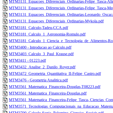
MTM3131_Equacoes_Diferenciais_Ordinarias-Felipe_Tasca-Ali
MTM3131_Equacoes_Diferenciais_Ordinarias-Felipe_Tasca-Mec
MTM3131_Equacoes_Diferenciais_Ordinarias-Leonardo_Oscar.
MTM3131_Equacoes_Diferenciais_Ordinarias-Mykola.pdf
MTM3181_Calculo-Tadeu-CCA.pdf
MTM3181_Calculo_1_Agronomia-Romulo.pdf
MTM3181_Calculo_1_Ciencia_e_Tecnologia_de_Alimentos-Ro
MTM3400 - Introducao ao Calculo.pdf
MTM3403_Calculo_3_Paul_Krause.pdf
MTM3411 - 01223.pdf
MTM3432_Analise_2_Danilo_Royer.pdf
MTM3472_Geometria_Quantitativa_II-Felipe_Castro.pdf
MTM3476 - Geometria Analitica.pdf
MTM3561_Matematica_Financeira-Douglas-T08223.pdf
MTM3561_Matematica_Financeira-Douglas.pdf
MTM3561_Matematica_Financeira-Felipe_Tasca- Ciencias_Conta
MTM3571_Tecnologias_Computacionais_na_Educacao_Matemat
MTM3700_Calculo-Sonia_Palomino_Ciencias_Sociais.pdf